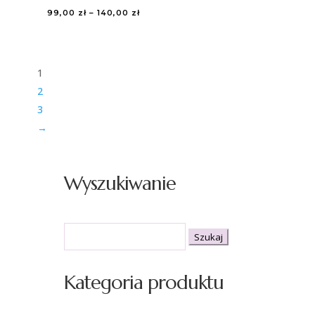
Zakres
99,00
zł
–
140,00
zł
cen:
od
99,00 zł
1
do
2
140,00 zł
3
→
Wyszukiwanie
Szukaj:
Kategoria produktu