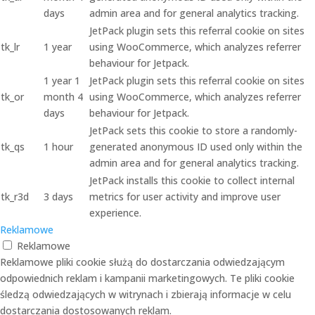
days
admin area and for general analytics tracking.
JetPack plugin sets this referral cookie on sites
tk_lr
1 year
using WooCommerce, which analyzes referrer
behaviour for Jetpack.
1 year 1
JetPack plugin sets this referral cookie on sites
tk_or
month 4
using WooCommerce, which analyzes referrer
days
behaviour for Jetpack.
JetPack sets this cookie to store a randomly-
tk_qs
1 hour
generated anonymous ID used only within the
admin area and for general analytics tracking.
JetPack installs this cookie to collect internal
tk_r3d
3 days
metrics for user activity and improve user
experience.
Reklamowe
Reklamowe
Reklamowe pliki cookie służą do dostarczania odwiedzającym
odpowiednich reklam i kampanii marketingowych. Te pliki cookie
śledzą odwiedzających w witrynach i zbierają informacje w celu
dostarczania dostosowanych reklam.