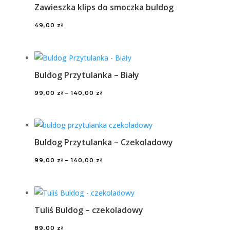
Zawieszka klips do smoczka buldog
49,00
zł
Buldog Przytulanka – Biały
Zakres
99,00
zł
–
140,00
zł
cen:
od
99,00 zł
Buldog Przytulanka – Czekoladowy
do
140,00 zł
Zakres
99,00
zł
–
140,00
zł
cen:
od
99,00 zł
Tuliś Buldog – czekoladowy
do
140,00 zł
89,00
zł