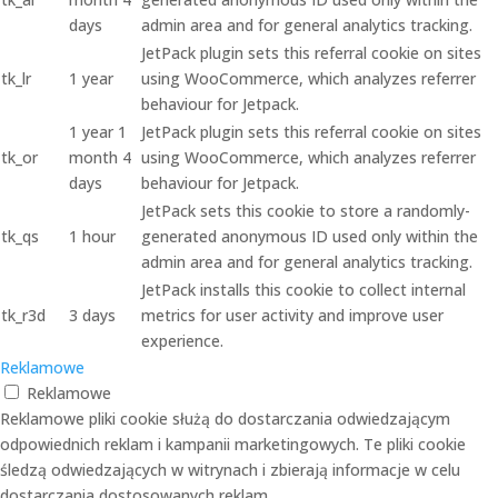
days
admin area and for general analytics tracking.
JetPack plugin sets this referral cookie on sites
tk_lr
1 year
using WooCommerce, which analyzes referrer
behaviour for Jetpack.
1 year 1
JetPack plugin sets this referral cookie on sites
tk_or
month 4
using WooCommerce, which analyzes referrer
days
behaviour for Jetpack.
JetPack sets this cookie to store a randomly-
tk_qs
1 hour
generated anonymous ID used only within the
admin area and for general analytics tracking.
JetPack installs this cookie to collect internal
tk_r3d
3 days
metrics for user activity and improve user
experience.
Reklamowe
Reklamowe
Reklamowe pliki cookie służą do dostarczania odwiedzającym
odpowiednich reklam i kampanii marketingowych. Te pliki cookie
śledzą odwiedzających w witrynach i zbierają informacje w celu
dostarczania dostosowanych reklam.