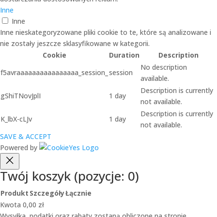
Inne
Inne
Inne nieskategoryzowane pliki cookie to te, które są analizowane i
nie zostały jeszcze sklasyfikowane w kategorii.
Cookie
Duration
Description
No description
f5avraaaaaaaaaaaaaaaa_session_
session
available.
Description is currently
gShiTNovJplI
1 day
not available.
Description is currently
K_lbX-cLJv
1 day
not available.
SAVE & ACCEPT
Powered by
Twój koszyk
(pozycje: 0)
Produkt
Szczegóły
Łącznie
Produkty
Kwota
0,00 zł
Wysyłka, podatki oraz rabaty zostaną obliczone na stronie