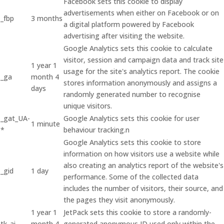
Facebook sets this cookie to display
advertisements when either on Facebook or on
_fbp
3 months
a digital platform powered by Facebook
advertising after visiting the website.
Google Analytics sets this cookie to calculate
visitor, session and campaign data and track site
1 year 1
usage for the site's analytics report. The cookie
_ga
month 4
stores information anonymously and assigns a
days
randomly generated number to recognise
unique visitors.
_gat_UA-
Google Analytics sets this cookie for user
1 minute
*
behaviour tracking.n
Google Analytics sets this cookie to store
information on how visitors use a website while
also creating an analytics report of the website's
_gid
1 day
performance. Some of the collected data
includes the number of visitors, their source, and
the pages they visit anonymously.
1 year 1
JetPack sets this cookie to store a randomly-
tk_ai
month 4
generated anonymous ID used only within the