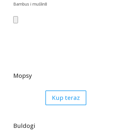
produktów
8
Bambus i muślin
8
produktów
Mopsy
Kup teraz
Buldogi