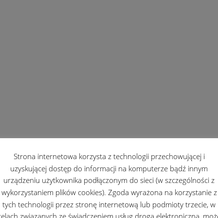
Strona internetowa korzysta z technologii przechowującej i
uzyskującej dostęp do informacji na komputerze bądź innym
urządzeniu użytkownika podłączonym do sieci (w szczególności z
wykorzystaniem plików cookies). Zgoda wyrażona na korzystanie z
tych technologii przez stronę internetową lub podmioty trzecie, w
celach związanych ze świadczeniem usług drogą elektroniczną, moż