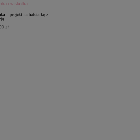
ka – projekt na hafciarkę z
cją
,00
zł