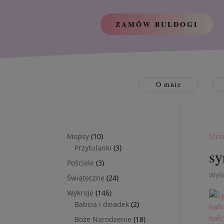
ZAMÓW BULDOGI
O mnie
10
Mopsy
10
Stro
produktów
3
Przytulanki
3
sy
produkty
3
Pościele
3
produkty
Wyśw
24
Świąteczne
24
produkty
146
Wykroje
146
produktów
2
Babcia i dziadek
2
produkty
18
Boże Narodzenie
18