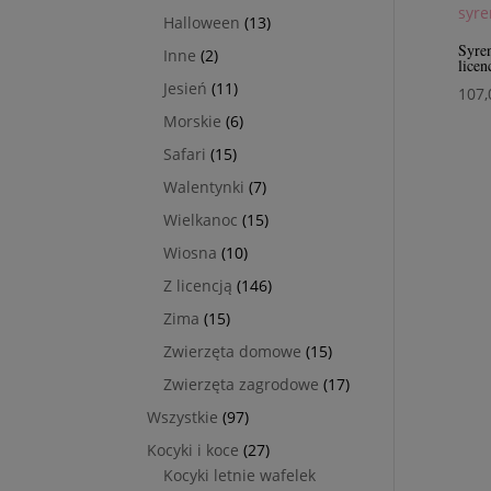
produktów
13
Halloween
13
produktów
Syren
2
Inne
2
licen
produkty
11
Jesień
11
107
produktów
6
Morskie
6
produktów
15
Safari
15
produktów
7
Walentynki
7
produktów
15
Wielkanoc
15
produktów
10
Wiosna
10
produktów
146
Z licencją
146
produktów
15
Zima
15
produktów
15
Zwierzęta domowe
15
produktów
17
Zwierzęta zagrodowe
17
produktów
97
Wszystkie
97
produktów
27
Kocyki i koce
27
produktów
Kocyki letnie wafelek