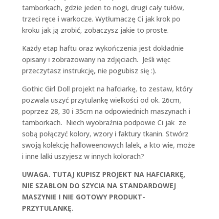
tamborkach, gdzie jeden to nogi, drugi cały tułów,
trzeci ręce i warkocze. Wytłumaczę Ci jak krok po
kroku jak ją zrobić, zobaczysz jakie to proste.
Każdy etap haftu oraz wykończenia jest dokładnie
opisany i zobrazowany na zdjęciach. Jeśli więc
przeczytasz instrukcję, nie pogubisz się :).
Gothic Girl Doll projekt na hafciarkę, to zestaw, który
pozwala uszyć przytulankę wielkości od ok. 26cm,
poprzez 28, 30 i 35cm na odpowiednich maszynach i
tamborkach. Niech wyobraźnia podpowie Ci jak ze
sobą połączyć kolory, wzory i faktury tkanin. Stwórz
swoją kolekcję halloweenowych lalek, a kto wie, może
i inne lalki uszyjesz w innych kolorach?
UWAGA. TUTAJ KUPISZ PROJEKT NA HAFCIARKĘ,
NIE SZABLON DO SZYCIA NA STANDARDOWEJ
MASZYNIE I NIE GOTOWY PRODUKT-
PRZYTULANKĘ.