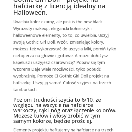
hafciarkę z licencją idealny na
Halloween.
Uwielbia kolor czarny, ale pink is the new black.
Wyrazisty makeup, elegancki kołnierzyk i
halloweenowe elementy, to to, co uwielbia. Uszyj
swoją Gothic Girl Doll. Wzór, zmieniając kolory,
możesz też wykorzystać do uszycia lalki, pomiń tylko
nietoperza na głowie i gotowe. A może dołożysz
kapelusz i uszyjesz czarownicę? Pobaw się tym
wzorem! Daje wiele możliwości, tylko pobudź
wyobraźnię. P
omoże Ci Gothic Girl Doll projekt na
hafciarkę. Uszyj ją sama! Całość szyjesz na trzech
tamborkach.
Poziom trudności szycia to 6/10, ze
względu na wszycie na hafciarce
warkoczy, rąk i nóg oraz łączenie kolorów.
Możesz tułów i włosy zrobić w tym
samym kolorze, będzie prościej.
Elementy projektu haftujemy na hafciarce na trzech