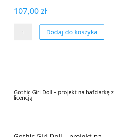
107,00
zł
ilość
Dodaj do koszyka
Gothic
Girl
Doll
-
projekt
na
hafciarkę
z
licencją
Gothic Girl Doll – projekt na hafciarkę z
licencją
Opis produktu
Gothic Girl Doll – projekt na