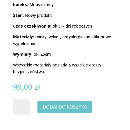
Indeks:
Mops czarny
Stan:
Nowy produkt
Czas oczekiwania:
ok 5-7 dni roboczych
Materiały:
minky, velvet, antyalergiczne silikonowe
wypełnienie
Wymiary:
ok. 26cm
Wszystkie materiały posiadają wszelkie atesty
bezpieczeństwa.
99,00
zł
ilość
DODAJ DO KOSZYKA
Przytulanka
Mops
czarny