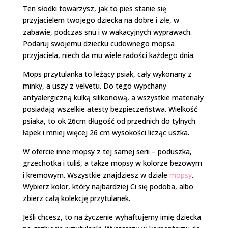
Ten słodki towarzysz, jak to pies stanie się
przyjacielem twojego dziecka na dobre i złe, w
zabawie, podczas snu i w wakacyjnych wyprawach.
Podaruj swojemu dziecku cudownego mopsa
przyjaciela, niech da mu wiele radości każdego dnia.
Mops przytulanka to leżący psiak, cały wykonany z
minky, a uszy z velvetu. Do tego wypchany
antyalergiczną kulką silikonową, a wszystkie materiały
posiadają wszelkie atesty bezpieczeństwa. Wielkość
psiaka, to ok 26cm długość od przednich do tylnych
łapek i mniej więcej 26 cm wysokości licząc uszka.
W ofercie inne mopsy z tej samej serii – poduszka,
grzechotka i tuliś, a także mopsy w kolorze beżowym
i kremowym. Wszystkie znajdziesz w dziale
mopsy
.
Wybierz kolor, który najbardziej Ci się podoba, albo
zbierz całą kolekcję przytulanek.
Jeśli chcesz, to na życzenie wyhaftujemy imię dziecka