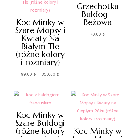
Grzechotka
Buldog –
Koc Minky w
Beżowa
Szare Mopsy i
70,00
zł
Kwiaty Na
Białym Tle
(różne kolory
i rozmiary)
Zakres
89,00
zł
–
350,00
zł
cen:
od
89,00 zł
do
Koc Minky w
350,00 zł
Szare Buldogi
(różne kolory
Koc Minky w