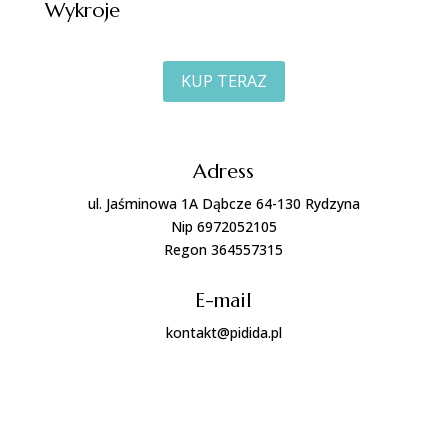
Wykroje
KUP TERAZ
Adress
ul. Jaśminowa 1A Dąbcze 64-130 Rydzyna
Nip 6972052105
Regon 364557315
E-mail
kontakt@pidida.pl