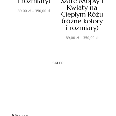
i rozmiary)
Szare Mopsy i
Kwiaty na
Zakres
89,00
zł
–
350,00
zł
Ciepłym Różu
cen:
(różne kolory
od
i rozmiary)
89,00 zł
do
Zakres
89,00
zł
–
350,00
zł
350,00 zł
cen:
od
89,00 zł
SKLEP
do
350,00 zł
Mopsy