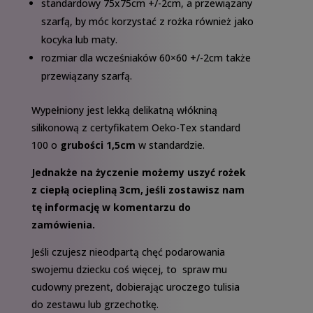
standardowy 75x75cm +/-2cm, a przewiązany
szarfą, by móc korzystać z rożka również jako
kocyka lub maty.
rozmiar dla wcześniaków 60×60 +/-2cm także
przewiązany szarfą.
Wypełniony jest lekką delikatną włókniną
silikonową z certyfikatem Oeko-Tex standard
100 o
grubości 1,5cm
w standardzie.
Jednakże na życzenie możemy uszyć rożek
z ciepłą ociepliną 3cm, jeśli zostawisz nam
tę informację w komentarzu do
zamówienia.
Jeśli czujesz nieodpartą chęć podarowania
swojemu dziecku coś więcej, to spraw mu
cudowny prezent, dobierając uroczego tulisia
do zestawu lub grzechotkę.