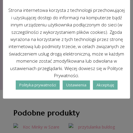
nieznacznie od tych na przedstawionych
zdjęciach, ze względu na różne ustawienia
Strona internetowa korzysta z technologii przechowującej
monitora komputera lub ekranu telefonu.
i uzyskującej dostęp do informacji na komputerze bądź
innym urządzeniu użytkownika podłączonym do sieci (w
szczególności z wykorzystaniem plików cookies). Zgoda
Dodatkowe informacje
wyrażona na korzystanie z tych technologii przez stronę
internetową lub podmioty trzecie, w celach związanych ze
świadczeniem usług drogą elektroniczną, może w każdym
momencie zostać zmodyfikowana lub odwołana w
ustawieniach przeglądarki. Więcej dowiesz się w Polityce
Prywatności.
Polityka prywatności
Ustawienia
Akceptuję
Podobne produkty