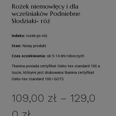
Rożek niemowlęcy i dla
wcześniaków Podniebne
Słodziaki- róż
Indeks:
rożek-ps-róż
Stan:
Nowy produkt
Czas oczekiwania:
ok 5-14 dni roboczych
Tkanina posiada certyfikat Oeko-tex standard 100 a
tusze, którymi jest drukowana tkanina certyfikat
Oeko-tex standard 100 i GOTS
109,00
zł
–
129,0
Zakres
0
zł