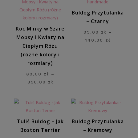
Buldog Przytulanka
– Czarny
Koc Minky w Szare
99,00
zł
–
Mopsy i Kwiaty na
Zakres
140,00
zł
Ciepłym Różu
cen:
(różne kolory i
od
rozmiary)
99,00 zł
do
89,00
zł
–
140,00 zł
Zakres
350,00
zł
cen:
od
89,00 zł
do
Tuliś Buldog – Jak
Buldog Przytulanka
350,00 zł
Boston Terrier
– Kremowy