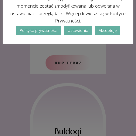
momencie zostać zmodyfikowana lub odwołana w
ustawieniach przeglądarki. Więcej dowiesz się w Polityce
Prywatności.
Polityka prywatności
Ustawienia
Akceptuję
Mopsy
KUP TERAZ
Buldogi