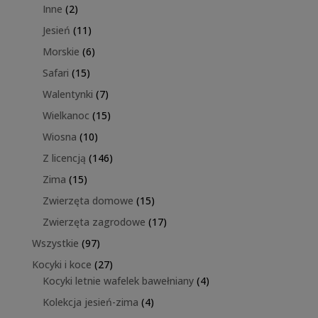
produktów
2
Inne
2
produkty
11
Jesień
11
produktów
6
Morskie
6
produktów
15
Safari
15
produktów
7
Walentynki
7
produktów
15
Wielkanoc
15
produktów
10
Wiosna
10
produktów
146
Z licencją
146
produktów
15
Zima
15
produktów
15
Zwierzęta domowe
15
produktów
17
Zwierzęta zagrodowe
17
produktów
97
Wszystkie
97
produktów
27
Kocyki i koce
27
produktów
4
Kocyki letnie wafelek bawełniany
4
produkty
4
Kolekcja jesień-zima
4
produkty