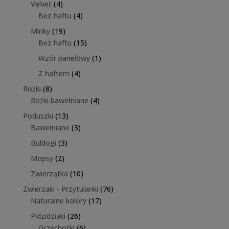
4
Velvet
4
produkty
4
Bez haftu
4
produkty
19
Minky
19
produktów
15
Bez haftu
15
produktów
1
Wzór panelowy
1
produkt
4
Z haftem
4
produkty
8
Rożki
8
produktów
4
Rożki bawełniane
4
produkty
13
Poduszki
13
produktów
3
Bawełniane
3
produkty
3
Buldogi
3
produkty
2
Mopsy
2
produkty
10
Zwierzątka
10
produktów
76
Zwierzaki - Przytulanki
76
17
produktów
Naturalne kolory
17
produktów
26
Pidzidziaki
26
produktów
6
Grzechotki
6