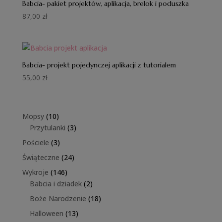
Babcia- pakiet projektów, aplikacja, brelok i poduszka
87,00
zł
Babcia- projekt pojedynczej aplikacji z tutorialem
55,00
zł
10
Mopsy
10
produktów
3
Przytulanki
3
produkty
3
Pościele
3
produkty
24
Świąteczne
24
produkty
146
Wykroje
146
produktów
2
Babcia i dziadek
2
produkty
18
Boże Narodzenie
18
produktów
13
Halloween
13