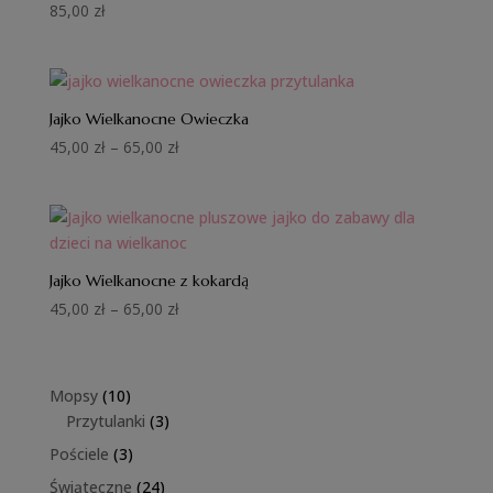
85,00
zł
Jajko Wielkanocne Owieczka
Zakres
45,00
zł
–
65,00
zł
cen:
od
45,00 zł
do
65,00 zł
Jajko Wielkanocne z kokardą
Zakres
45,00
zł
–
65,00
zł
cen:
od
45,00 zł
10
Mopsy
10
do
produktów
3
Przytulanki
3
65,00 zł
produkty
3
Pościele
3
produkty
24
Świąteczne
24