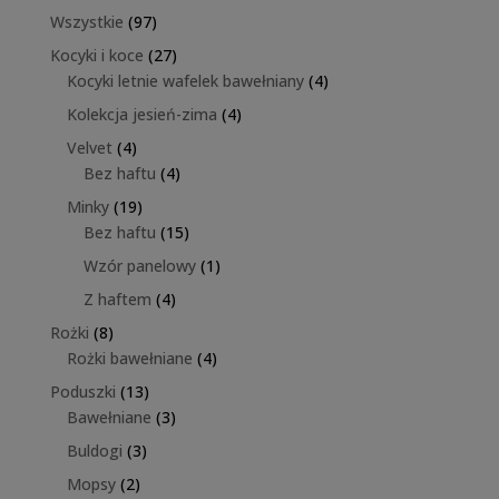
produktów
97
Wszystkie
97
produktów
27
Kocyki i koce
27
produktów
4
Kocyki letnie wafelek bawełniany
4
produkty
4
Kolekcja jesień-zima
4
produkty
4
Velvet
4
produkty
4
Bez haftu
4
produkty
19
Minky
19
produktów
15
Bez haftu
15
produktów
1
Wzór panelowy
1
produkt
4
Z haftem
4
produkty
8
Rożki
8
produktów
4
Rożki bawełniane
4
produkty
13
Poduszki
13
produktów
3
Bawełniane
3
produkty
3
Buldogi
3
produkty
2
Mopsy
2