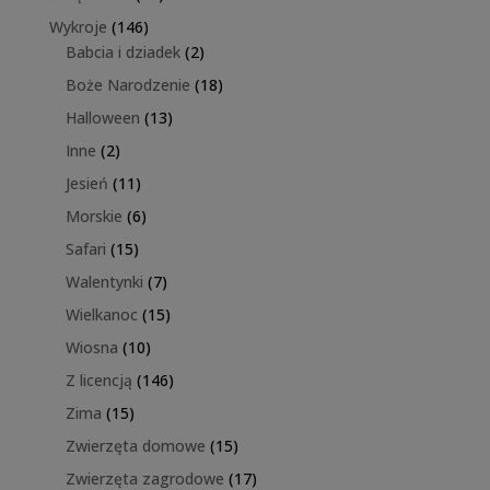
produkty
146
Wykroje
146
produktów
2
Babcia i dziadek
2
produkty
18
Boże Narodzenie
18
produktów
13
Halloween
13
produktów
2
Inne
2
produkty
11
Jesień
11
produktów
6
Morskie
6
produktów
15
Safari
15
produktów
7
Walentynki
7
produktów
15
Wielkanoc
15
produktów
10
Wiosna
10
produktów
146
Z licencją
146
produktów
15
Zima
15
produktów
15
Zwierzęta domowe
15
produktów
17
Zwierzęta zagrodowe
17