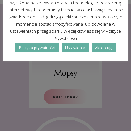
wyrażona na korzystanie z tych technologii przez stronę
internetową lub podmioty trzecie, w celach związanych ze
świadczeniem usług drogą elektroniczną, może w każdym
momencie zostać zmodyfikowana lub odwołana w
ustawieniach przeglądarki. Więcej dowiesz się w Polityce
Prywatności.
Polityka prywatności
Ustawienia
Akceptuję
Mopsy
KUP TERAZ