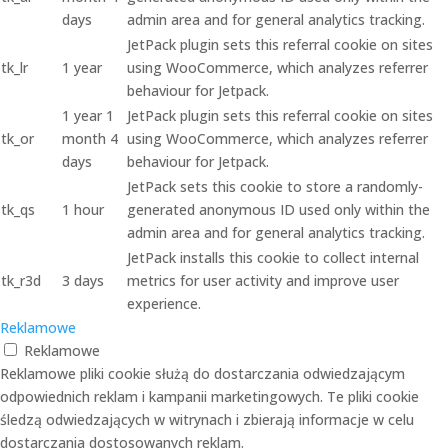
days
admin area and for general analytics tracking.
JetPack plugin sets this referral cookie on sites
tk_lr
1 year
using WooCommerce, which analyzes referrer
behaviour for Jetpack.
1 year 1
JetPack plugin sets this referral cookie on sites
tk_or
month 4
using WooCommerce, which analyzes referrer
days
behaviour for Jetpack.
JetPack sets this cookie to store a randomly-
tk_qs
1 hour
generated anonymous ID used only within the
admin area and for general analytics tracking.
JetPack installs this cookie to collect internal
tk_r3d
3 days
metrics for user activity and improve user
experience.
Reklamowe
Reklamowe
Reklamowe pliki cookie służą do dostarczania odwiedzającym
odpowiednich reklam i kampanii marketingowych. Te pliki cookie
śledzą odwiedzających w witrynach i zbierają informacje w celu
dostarczania dostosowanych reklam.