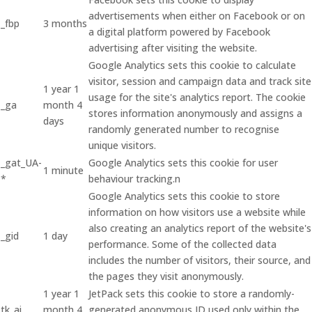
advertisements when either on Facebook or on
_fbp
3 months
a digital platform powered by Facebook
advertising after visiting the website.
Google Analytics sets this cookie to calculate
visitor, session and campaign data and track site
1 year 1
usage for the site's analytics report. The cookie
_ga
month 4
stores information anonymously and assigns a
days
randomly generated number to recognise
unique visitors.
_gat_UA-
Google Analytics sets this cookie for user
1 minute
*
behaviour tracking.n
Google Analytics sets this cookie to store
information on how visitors use a website while
also creating an analytics report of the website's
_gid
1 day
performance. Some of the collected data
includes the number of visitors, their source, and
the pages they visit anonymously.
1 year 1
JetPack sets this cookie to store a randomly-
tk_ai
month 4
generated anonymous ID used only within the