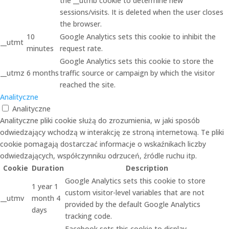
the __utmb cookie to determine new
sessions/visits. It is deleted when the user closes
the browser.
10
Google Analytics sets this cookie to inhibit the
__utmt
minutes
request rate.
Google Analytics sets this cookie to store the
__utmz
6 months
traffic source or campaign by which the visitor
reached the site.
Analityczne
Analityczne
Analityczne pliki cookie służą do zrozumienia, w jaki sposób
odwiedzający wchodzą w interakcję ze stroną internetową. Te pliki
cookie pomagają dostarczać informacje o wskaźnikach liczby
odwiedzających, współczynniku odrzuceń, źródle ruchu itp.
Cookie
Duration
Description
Google Analytics sets this cookie to store
1 year 1
custom visitor-level variables that are not
__utmv
month 4
provided by the default Google Analytics
days
tracking code.
Facebook sets this cookie to display