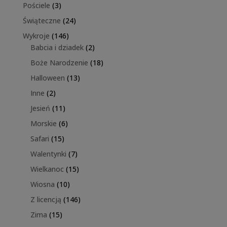
produkty
3
Pościele
3
produkty
24
Świąteczne
24
produkty
146
Wykroje
146
produktów
2
Babcia i dziadek
2
produkty
18
Boże Narodzenie
18
produktów
13
Halloween
13
produktów
2
Inne
2
produkty
11
Jesień
11
produktów
6
Morskie
6
produktów
15
Safari
15
produktów
7
Walentynki
7
produktów
15
Wielkanoc
15
produktów
10
Wiosna
10
produktów
146
Z licencją
146
produktów
15
Zima
15
produktów