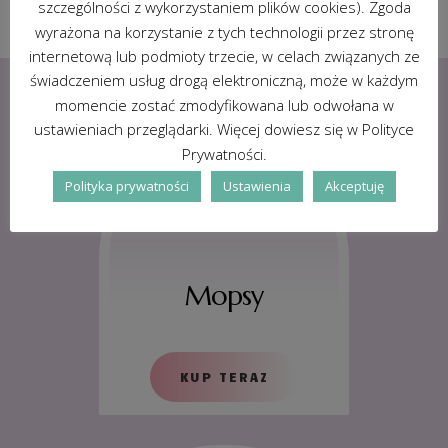
szczególności z wykorzystaniem plików cookies). Zgoda
wyrażona na korzystanie z tych technologii przez stronę
internetową lub podmioty trzecie, w celach związanych ze
świadczeniem usług drogą elektroniczną, może w każdym
momencie zostać zmodyfikowana lub odwołana w
ustawieniach przeglądarki. Więcej dowiesz się w Polityce
Prywatności.
Polityka prywatności
Ustawienia
Akceptuję
Mopsy
KUP TERAZ