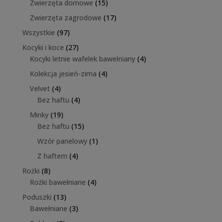
15
Zwierzęta domowe
15
produktów
17
Zwierzęta zagrodowe
17
produktów
97
Wszystkie
97
produktów
27
Kocyki i koce
27
produktów
4
Kocyki letnie wafelek bawełniany
4
produkty
4
Kolekcja jesień-zima
4
produkty
4
Velvet
4
produkty
4
Bez haftu
4
produkty
19
Minky
19
produktów
15
Bez haftu
15
produktów
1
Wzór panelowy
1
produkt
4
Z haftem
4
produkty
8
Rożki
8
produktów
4
Rożki bawełniane
4
produkty
13
Poduszki
13
produktów
3
Bawełniane
3
produkty