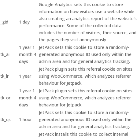
Google Analytics sets this cookie to store
information on how visitors use a website while
also creating an analytics report of the website's
_gid
1 day
performance. Some of the collected data
includes the number of visitors, their source, and
the pages they visit anonymously.
1 year 1
JetPack sets this cookie to store a randomly-
tk_ai
month 4
generated anonymous ID used only within the
days
admin area and for general analytics tracking.
JetPack plugin sets this referral cookie on sites
tk_lr
1 year
using WooCommerce, which analyzes referrer
behaviour for Jetpack.
1 year 1
JetPack plugin sets this referral cookie on sites
tk_or
month 4
using WooCommerce, which analyzes referrer
days
behaviour for Jetpack.
JetPack sets this cookie to store a randomly-
tk_qs
1 hour
generated anonymous ID used only within the
admin area and for general analytics tracking.
JetPack installs this cookie to collect internal