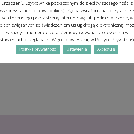
urządzeniu użytkownika podłączonym do sieci (w szczególności z
wykorzystaniem plików cookies). Zgoda wyrażona na korzystanie 
tych technologii przez stronę internetową lub podmioty trzecie, w
elach związanych ze świadczeniem usług drogą elektroniczną, mo
w każdym momencie zostać zmodyfikowana lub odwołana w
stawieniach przeglądarki. Więcej dowiesz się w Polityce Prywatnośc
Polityka prywatności
Ustawienia
Akceptuję