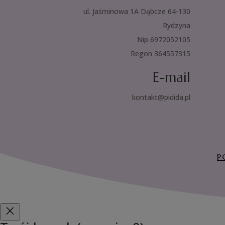
ul. Jaśminowa 1A Dąbcze 64-130
Rydzyna
Nip 6972052105
Regon 364557315
E-mail
kontakt@pidida.pl
P