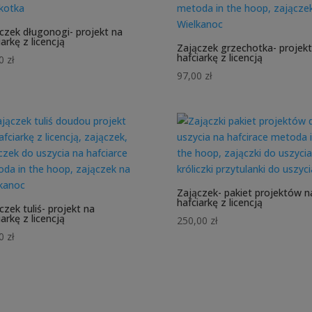
czek długonogi- projekt na
iarkę z licencją
Zajączek grzechotka- projekt
hafciarkę z licencją
00
zł
97,00
zł
Zajączek- pakiet projektów n
hafciarkę z licencją
czek tuliś- projekt na
iarkę z licencją
250,00
zł
00
zł